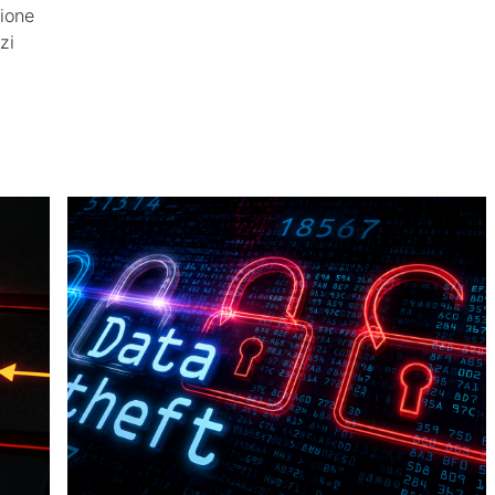
sione
zi