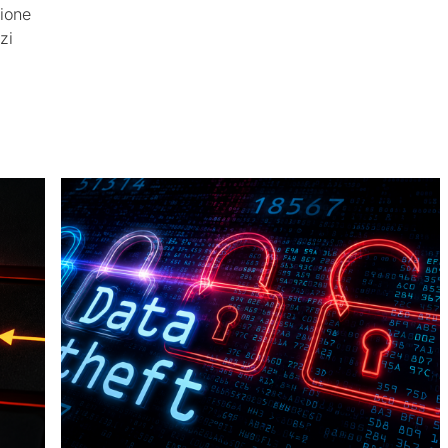
sione
zi