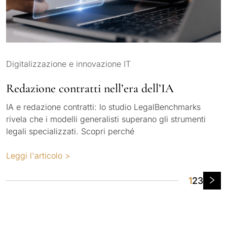
Digitalizzazione e innovazione IT
Redazione contratti nell’era dell’IA
IA e redazione contratti: lo studio LegalBenchmarks
rivela che i modelli generalisti superano gli strumenti
legali specializzati. Scopri perché
Leggi l'articolo >
Navigazi
1
2
3
tra
i
post