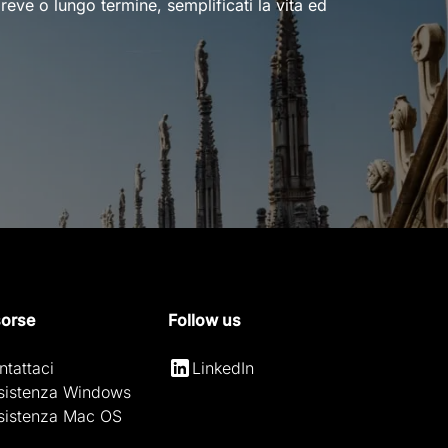
reve o lungo termine, semplificati la vita ed
sorse
Follow us
ntattaci
LinkedIn
sistenza Windows
sistenza Mac OS