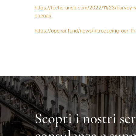
https://techcrunch.com/2022/11/23/harvey-
openai/
https://openai.fund/news/introducing-our-fi
Scopri i nostri ser
consulenza e sup