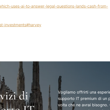
which-uses-ai-to-answer-legal-questions-lands-cash-from-
rst-investments#harvey
vizi di
Vogliamo offrirti una esperi
supporto IT premium di un p
volta che ne avrai bisogno.
porto IT