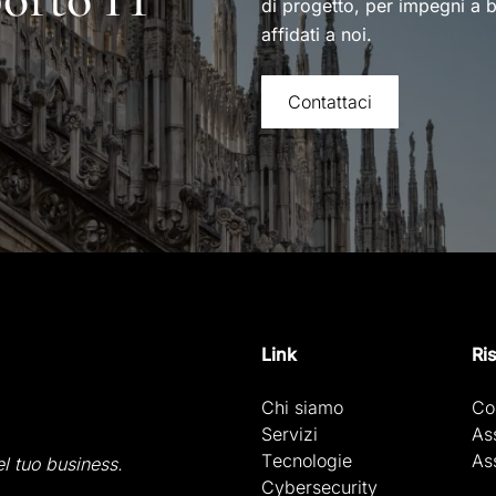
di progetto, per impegni a b
affidati a noi.
Contattaci
Link
Ri
Chi siamo
Co
Servizi
As
Tecnologie
As
el tuo business.
Cybersecurity