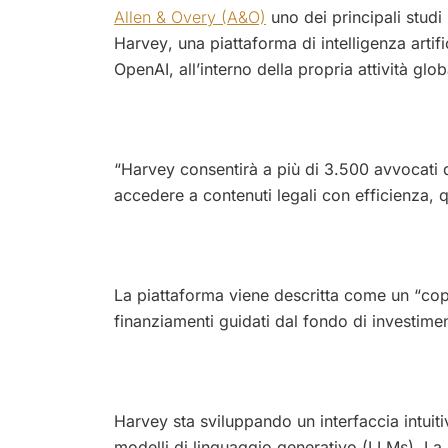
Allen & Overy (A&O)
uno dei principali studi
Harvey, una piattaforma di intelligenza artif
OpenAI, all’interno della propria attività glo
“Harvey consentirà a più di 3.500 avvocati d
accedere a contenuti legali con efficienza, q
La piattaforma viene descritta come un “cop
finanziamenti guidati dal fondo di investime
Harvey sta sviluppando un interfaccia intuitiva
modelli di linguaggio generativo (LLMs). La