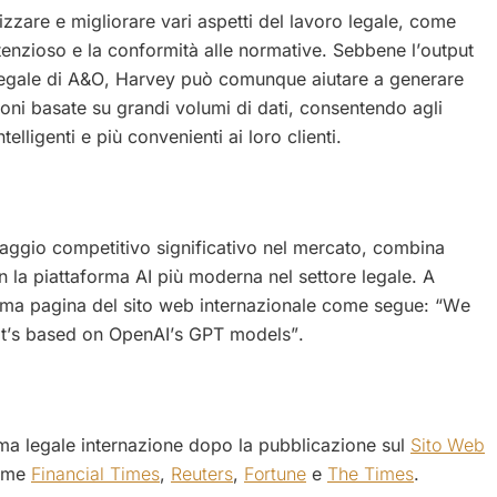
izzare e migliorare vari aspetti del lavoro legale, come
contenzioso e la conformità alle normative. Sebbene l’output
n legale di A&O, Harvey può comunque aiutare a generare
ni basate su grandi volumi di dati, consentendo agli
telligenti e più convenienti ai loro clienti.
aggio competitivo significativo nel mercato, combina
n la piattaforma AI più moderna nel settore legale. A
prima pagina del sito web internazionale come segue: “We
that’s based on OpenAI’s GPT models”.
ama legale internazione dopo la pubblicazione sul
Sito Web
come
Financial Times
,
Reuters
,
Fortune
e
The Times
.