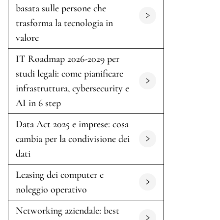
basata sulle persone che
trasforma la tecnologia in
valore
IT Roadmap 2026-2029 per
studi legali: come pianificare
infrastruttura, cybersecurity e
AI in 6 step
Data Act 2025 e imprese: cosa
cambia per la condivisione dei
dati
Leasing dei computer e
noleggio operativo
Networking aziendale: best