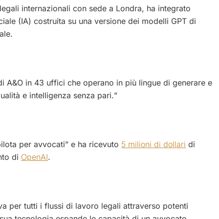
 legali internazionali con sede a Londra, ha integrato
iciale (IA) costruita su una versione dei modelli GPT di
bale.
i A&O in 43 uffici che operano in più lingue di generare e
ualità e intelligenza senza pari.”
ilota per avvocati” e ha ricevuto
5 milioni di dollari
di
nto di
OpenAI
.
 per tutti i flussi di lavoro legali attraverso potenti
 sua tecnologia espande le capacità di un avvocato