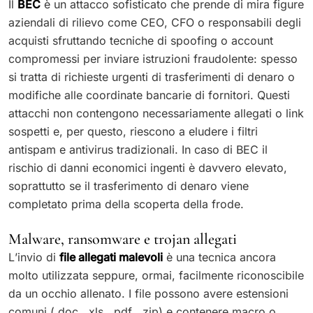
Il
BEC
è un attacco sofisticato che prende di mira figure
aziendali di rilievo come CEO, CFO o responsabili degli
acquisti sfruttando tecniche di spoofing o account
compromessi per inviare istruzioni fraudolente: spesso
si tratta di richieste urgenti di trasferimenti di denaro o
modifiche alle coordinate bancarie di fornitori. Questi
attacchi non contengono necessariamente allegati o link
sospetti e, per questo, riescono a eludere i filtri
antispam e antivirus tradizionali. In caso di BEC il
rischio di danni economici ingenti è davvero elevato,
soprattutto se il trasferimento di denaro viene
completato prima della scoperta della frode.
Malware, ransomware e trojan allegati
L’invio di
file allegati malevoli
è una tecnica ancora
molto utilizzata seppure, ormai, facilmente riconoscibile
da un occhio allenato. I file possono avere estensioni
comuni (.doc, .xls, .pdf, .zip) e contenere macro o